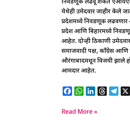
निवडणूक लढवू शकते एआयएमआयए
येथेही उमेदवार जाहीर केले जा
प्रदेशमध्ये निवडणूक लढवणार
प्रदेश आणि बिहारमध्ये निवडण
आहेत. दोन्ही ठिकाणी उमेदवा
समाजवादी पक्ष, काँग्रेस आण
औरंगाबादमधून विजयी झाले हो
आमदार आहेत.
F
W
Li
T
T
a
h
n
h
el
c
at
k
re
e
Read More »
e
s
e
a
g
b
A
dI
d
ra