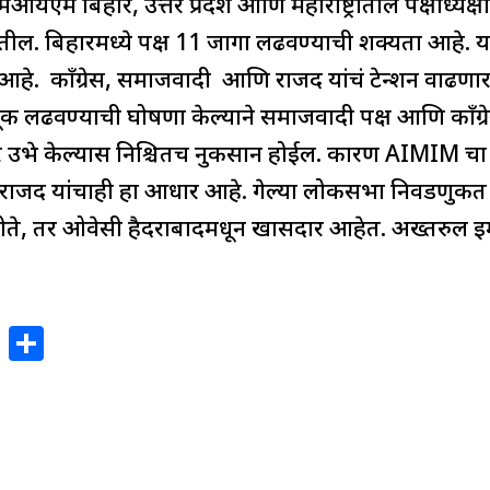
म बिहार, उत्तर प्रदेश आणि महाराष्ट्रातील पक्षाध्यक्
तील. बिहारमध्ये पक्ष 11 जागा लढवण्याची शक्यता आहे. या
 आहे. काँग्रेस, समाजवादी आणि राजद यांचं टेन्शन वा
ूक लढवण्याची घोषणा केल्याने समाजवादी पक्ष आणि काँग्रे
र उभे केल्यास निश्चितच नुकसान होईल. कारण AIMIM चा
ि राजद यांचाही हा आधार आहे. गेल्या लोकसभा निवडणुकी
ते, तर ओवेसी हैदराबादमधून खासदार आहेत. अख्तरुल इम
X
S
h
ar
e