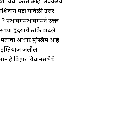
षांशी चर्चा करत आहे. लवकरच
शिवाय पक्ष यावेळी उत्तर
ढणार ? एआयएमआयएमने उत्तर
सच्या हृदयाचे ठोके वाढले
 मतांचा आधार मुस्लिम आहे.
त इम्तियाज जलील
ान हे बिहार विधानसभेचे