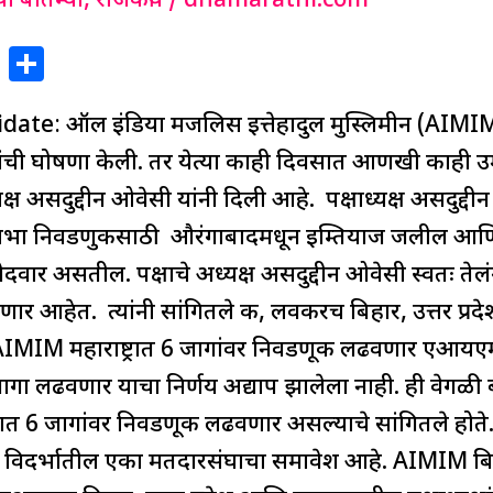
या बातम्या
,
राजकीय
/
dnamarathi.com
X
S
h
te: ऑल इंडिया मजलिस इत्तेहादुल मुस्लिमीन (AIMI
ar
e
ची घोषणा केली. तर येत्या काही दिवसात आणखी काही उ
्ष असदुद्दीन ओवेसी यांनी दिली आहे. पक्षाध्यक्ष असदुद्दी
कसभा निवडणुकीसाठी औरंगाबादमधून इम्तियाज जलील आ
ार असतील. पक्षाचे अध्यक्ष असदुद्दीन ओवेसी स्वतः त
आहेत. त्यांनी सांगितले की, लवकरच बिहार, उत्तर प्रदेश, म
 AIMIM महाराष्ट्रात 6 जागांवर निवडणूक लढवणार एआयएम
 जागा लढवणार याचा निर्णय अद्याप झालेला नाही. ही वेगळी ब
्रात 6 जागांवर निवडणूक लढवणार असल्याचे सांगितले होते. य
ि विदर्भातील एका मतदारसंघाचा समावेश आहे. AIMIM बिह