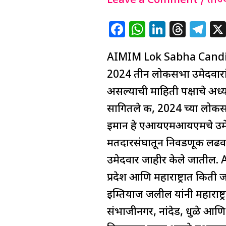
लोकसभा
Leave a Comment
/
ताज्
उमेदवारांची
F
W
Li
T
T
घोषणा;
a
h
n
h
el
कोणाचा
AIMIM Lok Sabha Candida
c
at
k
re
e
खेळ
e
s
e
a
g
2024 तीन लोकसभा उमेदवारां
बिघडवणार
b
A
dI
d
ra
असल्याची माहिती पक्षाचे अध्यक
?
o
p
n
s
m
सागितले की, 2024 च्या लो
o
p
इमान हे एआयएमआयएमचे उमेदव
k
मतदारसंघातून निवडणूक लढवणार 
उमेदवार जाहीर केले जातील.
प्रदेश आणि महाराष्ट्रात किती
इम्तियाज जलील यांनी महाराष्ट
संभाजीनगर, नांदेड, धुळे आण