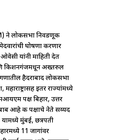
M) ने लोकसभा निवडणूक
मेदवारांची घोषणा करणार
न ओवेसी यांनी माहिती देत
णि किशनगंजमधून अख्तरुल
ेलंगणातील हैदराबाद लोकसभा
हाराष्ट्रासह इतर राज्यांमध्ये
आयएम पक्ष बिहार, उत्तर
ाब आहे की पक्षाचे नेते सय्यद
ामध्ये मुंबई, छत्रपती
ारमध्ये 11 जागांवर