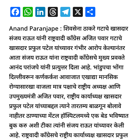
F
W
Li
T
T
X
S
a
h
n
h
el
h
Anand Paranjape : शिवसेना ठाकरे गटाचे खासदार
c
at
k
re
e
ar
संजय राऊत यांनी राष्ट्रवादी काँग्रेस अजित पवार गटाचे
e
s
e
a
g
e
खासदार प्रफुल पटेल यांच्यावर गंभीर आरोप केल्यानंतर
b
A
dI
d
ra
आता संजय राऊत यांना राष्ट्रवादी काँग्रेसचे मुख्य प्रवक्ते
o
p
n
s
m
आनंद परांजपे यांनी प्रत्युत्तर दिला आहे. भांडुपचा भोंगा
o
p
दिल्लीवरून कर्णकर्कश आवाजात एखाद्या मानसिक
k
रोग्यासारखा वाजला मात्र पक्षाचे राष्ट्रीय अध्यक्ष आणि
उपमुख्यमंत्री अजित पवार, राष्ट्रीय कार्याध्यक्ष खासदार
प्रफुल पटेल यांच्याबद्दल त्याने तारतम्य बाळगून बोलावे
नाहीतर ठाण्याच्या मेंटल हॉस्पिटलमध्ये एक बेड भविष्यात
बुक करु अशी टीका त्यांनी संजय राऊत यांच्यावर केली
आहे. राष्ट्रवादी काँग्रेसचे राष्ट्रीय कार्याध्यक्ष खासदार प्रफुल