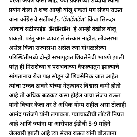
चरणी अर्पण केली आहे. ज्या प्रकारच्या शब्दांचा त्यांनी
प्रयोग केला ते शब्द आम्ही बोलू शकतो मग संजय राऊत
यांना कॉंग्रेसचे सर्टीफाईड ‘डॅशडॅशडॅश’ किंवा सिल्व्हर
ओकचे सर्टीफाईड ‘डॅशडॅशडॅश’ हे आम्ही देखील बोलू
शकतो. परंतु आमच्यावर ते संस्कार नाहीत. लोकसभा
असेल किंवा राज्यसभा असेल ज्या गोंधळलेल्या
परिस्थितीमध्ये दोन्ही सभागृहात शिवसेनेची भाषणे झाली
परंतु ही निराशेच्या व पराभवाच्या वैफल्यातून झाल्याचे
सांगतानाच रोज पक्ष सोडून जे शिवसैनिक जात आहेत
त्यांचा उध्दव ठाकरे यांच्या नेतृत्वावर विश्वास कमी होतो
आहे तो अधिक बळकट कसा होईल याचा संजय राऊत
यांनी विचार केला तर ते अधिक योग्य राहील असा टोलाही
आनंद परांजपे यांनी लगावला. पत्राचाळीची लॉटरी निघत
आहे आणि ज्यांना या आरोपात ईडीची 8-9 महिने
जेलवारी झाली आहे त्या संजय राऊत यांनी बोलताना