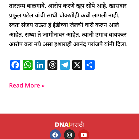
तारतम्य बाळगावे. आरोप करणे खूप सोपे आहे. खासदार
प्रफुल पटेल यांची साधी चौकशीही कधी लागली नाही.
स्वतः संजय राऊत हे ईडीच्या जेलची वारी करुन आले
आहेत. सध्या ते जामीनावर आहेत. त्यांनी उगाच वायफळ
आरोप करु नये असा इशाराही आनंद परांजपे यांनी दिला.
F
W
Li
T
T
X
S
a
h
n
h
el
h
c
at
k
re
e
ar
Read More »
e
s
e
a
g
e
b
A
dI
d
ra
o
p
n
s
m
o
p
k
F
I
Y
a
n
o