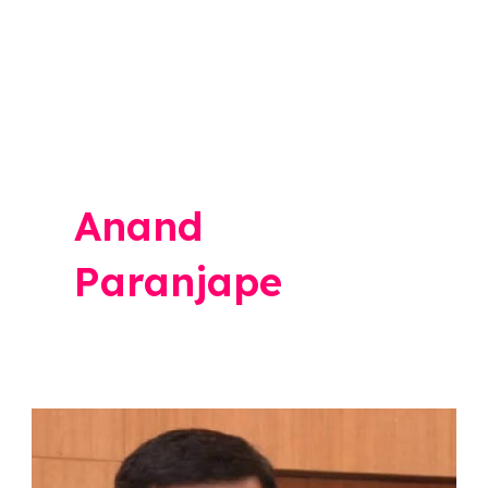
Anand
Paranjape
…
तर