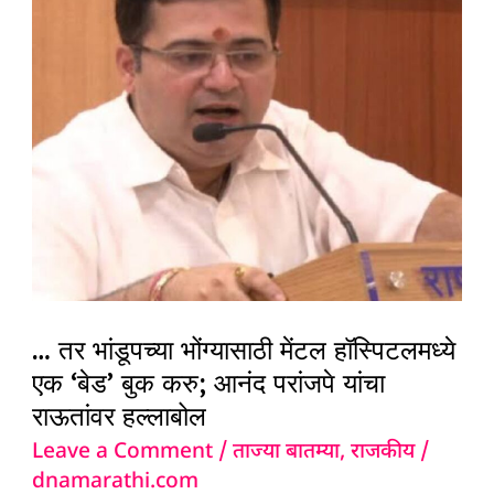
भांडूपच्या
भोंग्यासाठी
मेंटल
हॉस्पिटलमध्ये
एक
‘बेड’
बुक
करु;
आनंद
परांजपे
यांचा
… तर भांडूपच्या भोंग्यासाठी मेंटल हॉस्पिटलमध्ये
राऊतांवर
एक ‘बेड’ बुक करु; आनंद परांजपे यांचा
राऊतांवर हल्लाबोल
हल्लाबोल
Leave a Comment
/
ताज्या बातम्या
,
राजकीय
/
dnamarathi.com