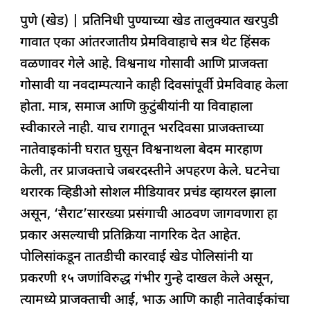
a
h
n
h
el
h
पुणे (खेड) | प्रतिनिधी पुण्याच्या खेड तालुक्यात खरपुडी
c
at
k
re
e
ar
गावात एका आंतरजातीय प्रेमविवाहाचे सत्र थेट हिंसक
e
s
e
a
g
e
वळणावर गेले आहे. विश्वनाथ गोसावी आणि प्राजक्ता
b
A
dI
d
ra
गोसावी या नवदाम्पत्याने काही दिवसांपूर्वी प्रेमविवाह केला
o
p
n
s
m
होता. मात्र, समाज आणि कुटुंबीयांनी या विवाहाला
o
p
स्वीकारले नाही. याच रागातून भरदिवसा प्राजक्ताच्या
k
नातेवाइकांनी घरात घुसून विश्वनाथला बेदम मारहाण
केली, तर प्राजक्ताचे जबरदस्तीने अपहरण केले. घटनेचा
थरारक व्हिडीओ सोशल मीडियावर प्रचंड व्हायरल झाला
असून, ‘सैराट’सारख्या प्रसंगाची आठवण जागवणारा हा
प्रकार असल्याची प्रतिक्रिया नागरिक देत आहेत.
पोलिसांकडून तातडीची कारवाई खेड पोलिसांनी या
प्रकरणी १५ जणांविरुद्ध गंभीर गुन्हे दाखल केले असून,
त्यामध्ये प्राजक्ताची आई, भाऊ आणि काही नातेवाईकांचा