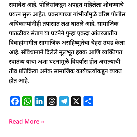
समावेश आहे. पोलिसांकडून अपहृत महिलेला शोधण्याचे
प्रयत्न सुरू आहेत. प्रकरणाच्या गांभीर्यामुळे वरिष्ठ पोलीस
अधिकाऱ्यांनीही तपासात लक्ष घातले आहे. सामाजिक
पातळीवर संताप या घटनेने पुन्हा एकदा आंतरजातीय
विवाहांमागील सामाजिक असहिष्णुतेचा चेहरा उघड केला
आहे. संविधानाने दिलेले मूलभूत हक्क आणि व्यक्तिगत
स्वातंत्र्य यांचा अशा घटनांमुळे विपर्यास होत असल्याची
तीव्र प्रतिक्रिया अनेक सामाजिक कार्यकर्त्यांकडून व्यक्त
होत आहे.
F
W
Li
T
T
X
S
a
h
n
h
el
h
c
at
k
re
e
ar
Read More »
e
s
e
a
g
e