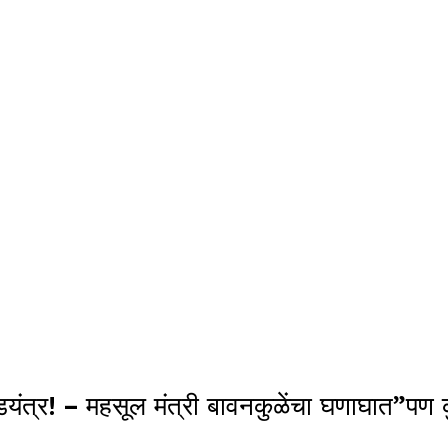
े षडयंत्र! – महसूल मंत्री बावनकुळेंचा घणाघात”