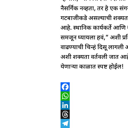
m
नैसर्गिक नव्हता, तर हे एक संगन
गटबाजीकडे असल्याची शक्यता आ
आहे. स्थानिक कार्यकर्ते आणि 
समजून घ्यायला हवं,” अशी प्र
वाढण्याची चिन्हं दिसू लागली 
अशी शक्यता वर्तवली जात आहे
येणाऱ्या काळात स्पष्ट होईल!
F
a
W
c
h
L
e
a
i
T