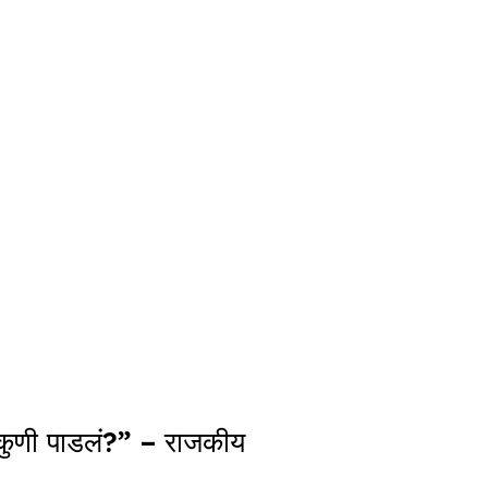
पण कुणी पाडलं?” – राजकीय