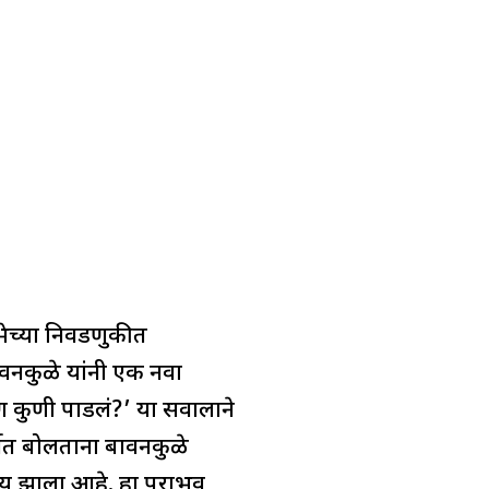
भेच्या निवडणुकीत
ावनकुळे यांनी एक नवा
 कुणी पाडलं?’ या सवालाने
धेत बोलताना बावनकुळे
्याय झाला आहे. हा पराभव