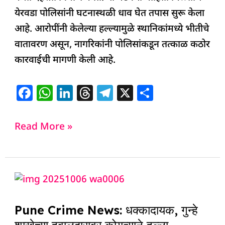
येरवडा पोलिसांनी घटनास्थळी धाव घेत तपास सुरू केला
आहे. आरोपींनी केलेल्या हल्ल्यामुळे स्थानिकांमध्ये भीतीचे
वातावरण असून, नागरिकांनी पोलिसांकडून तत्काळ कठोर
कारवाईची मागणी केली आहे.
F
W
Li
T
T
X
S
a
h
n
h
el
h
c
at
k
re
e
ar
Read More »
e
s
e
a
g
e
b
A
dI
d
ra
o
p
n
s
m
Pune
o
p
Crime
k
Pune Crime News: धक्कादायक, गुन्हे
News:
शाखेच्या हवालदारावर कोयत्याने हल्ला