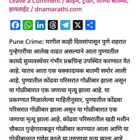
Leave a Comment
/
क्राईम
,
ट्रेंडिंग
,
ताज्या बातम्या
,
पुन्हा
हायलाईट
/
dnamarathi.com
गोळीबार
अन्
F
W
Li
T
T
X
S
कोत्याने
a
h
n
h
el
h
वार;
Pune Crime: मागील काही दिवसांपासून पुणे शहरात
c
at
k
re
e
ar
एकाचा
गुन्हेगारीचा आलेख वाढत असल्याने आता पुण्यातील
e
s
e
a
g
e
जागीच
कायदे सुव्यवस्थेवर गंभीर प्रश्नचिन्ह उपस्थित करण्यात येत
b
A
dI
d
ra
मृत्यू
आहे. यातच आता एक धक्कादायक बातमी समोर आली
o
p
n
s
m
आहे. पुण्यातील कोंढवा परिसरात गोळीबार झाला असून
o
p
या गोळीबारात एक जणाचा मृत्यू झाला आहे. या
k
प्रकरणात मिळालेल्या माहितीनुसार, पुण्यातील कोंढवा
परिसरात गोळीबार झाला असून या गोळीबारात एक
जणाचा मृत्यू झाला आहे. कोंढवा परिसरातील खडी मशीन
चौकात गुन्हेगाराकडून गोळीबार करण्यात आला आणि या
गोळीबाळात गणेश काळे या तरुणाचा मृत्यू झाला आहे.