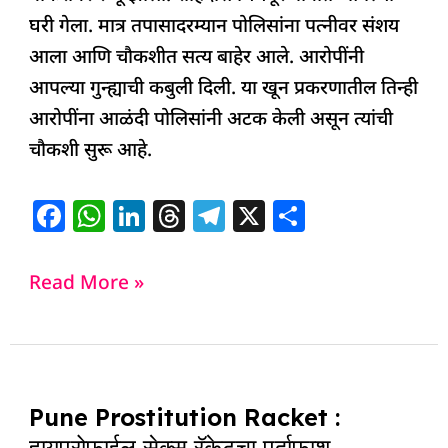
घरी गेला. मात्र तपासादरम्यान पोलिसांना पत्नीवर संशय
आला आणि चौकशीत सत्य बाहेर आले. आरोपींनी
आपल्या गुन्ह्याची कबुली दिली. या खून प्रकरणातील तिन्ही
आरोपींना आळंदी पोलिसांनी अटक केली असून त्यांची
चौकशी सुरू आहे.
F
W
Li
T
T
X
S
a
h
n
h
el
h
c
at
k
re
e
ar
Read More »
e
s
e
a
g
e
b
A
dI
d
ra
o
p
n
s
m
Pune
o
p
Pune Prostitution Racket :
Prostitution
k
हायप्रोफाईल सेक्स रॅकेटचा पर्दाफाश,