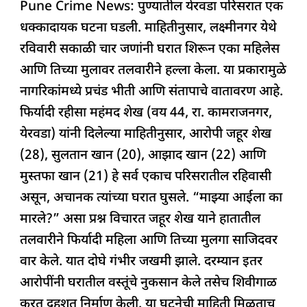
घरात
Pune Crime News: पुण्यातील येरवडा परिसरात एक
c
at
k
re
e
ar
घुसून
धक्कादायक घटना घडली. माहितीनुसार, लक्ष्मीनगर येथे
e
s
e
a
g
e
महिलेस
रविवारी सकाळी चार जणांनी घरात शिरून एका महिलेस
b
A
dI
d
ra
व
आणि तिच्या मुलावर तलवारीने हल्ला केला. या प्रकारामुळे
o
p
n
s
m
मुलास
नागरिकांमध्ये प्रचंड भीती आणि संतापाचे वातावरण आहे.
o
p
मारहाण
फिर्यादी रहीसा महंमद शेख (वय 44, रा. कामराजनगर,
k
येरवडा) यांनी दिलेल्या माहितीनुसार, आरोपी जहूर शेख
(28), सुलतान खान (20), आझाद खान (22) आणि
मुस्तफा खान (21) हे सर्व एकाच परिसरातील रहिवासी
असून, अचानक त्यांच्या घरात घुसले. “माझ्या आईला का
मारले?” असा प्रश्न विचारत जहूर शेख याने हातातील
तलवारीने फिर्यादी महिला आणि तिच्या मुलगा साजिदवर
वार केले. यात दोघे गंभीर जखमी झाले. दरम्यान इतर
आरोपींनी घरातील वस्तूंचे नुकसान केले तसेच शिवीगाळ
करत दहशत निर्माण केली. या घटनेची माहिती मिळताच