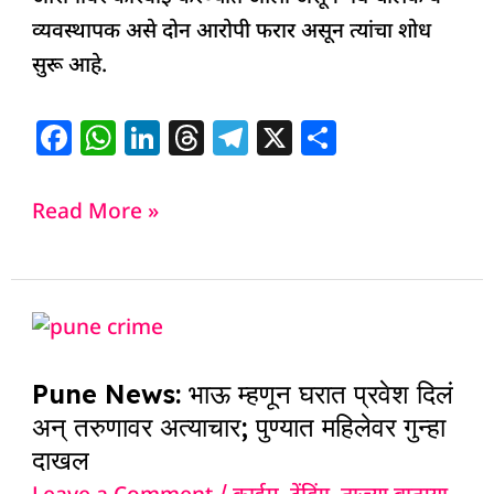
व्यवस्थापक असे दोन आरोपी फरार असून त्यांचा शोध
सुरू आहे.
F
W
Li
T
T
X
S
a
h
n
h
el
h
c
at
k
re
e
ar
Read More »
e
s
e
a
g
e
b
A
dI
d
ra
o
p
n
s
m
Pune
o
p
News:
k
Pune News: भाऊ म्हणून घरात प्रवेश दिलं
भाऊ
अन् तरुणावर अत्याचार; पुण्यात महिलेवर गुन्हा
म्हणून
दाखल
घरात