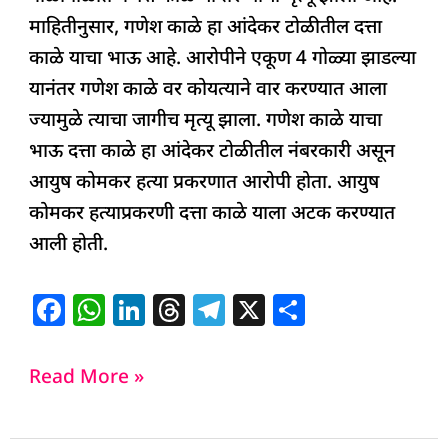
माहितीनुसार, गणेश काळे हा आंदेकर टोळीतील दत्ता
काळे याचा भाऊ आहे. आरोपीने एकूण 4 गोळ्या झाडल्या
यानंतर गणेश काळे वर कोयत्याने वार करण्यात आला
ज्यामुळे त्याचा जागीच मृत्यू झाला. गणेश काळे याचा
भाऊ दत्ता काळे हा आंदेकर टोळीतील नंबरकारी असून
आयुष कोमकर हत्या प्रकरणात आरोपी होता. आयुष
कोमकर हत्याप्रकरणी दत्ता काळे याला अटक करण्यात
आली होती.
F
W
Li
T
T
X
S
a
h
n
h
el
h
c
at
k
re
e
ar
Read More »
e
s
e
a
g
e
b
A
dI
d
ra