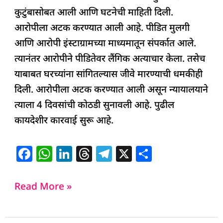
कुटुंबासोबत आली आणि घटनेची माहिती दिली.
आरोपीला अटक करण्यात आली आहे. पीडित मुलगी
आणि आरोपी इंस्टाग्रामच्या माध्यमातून संपर्कात आले.
त्यानंतर आरोपीने पीडितेवर लैंगिक अत्याचार केला. तसेच
याबाबत घरच्यांना सांगितल्यास जीवे मारण्याची धमकीही
दिली. आरोपीला अटक करण्यात आली असून न्यायालयाने
त्याला 4 दिवसांची कोठडी सुनावली आहे. पुढील
कायदेशीर कारवाई सुरू आहे.
F
W
Li
T
T
X
S
a
h
n
h
el
h
c
at
k
re
e
ar
Read More »
e
s
e
a
g
e
b
A
dI
d
ra