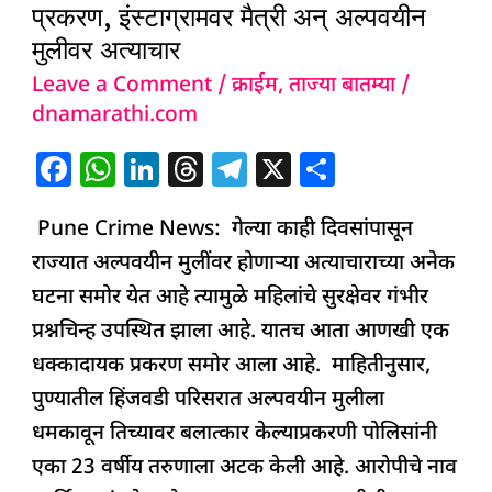
k
प्रकरण, इंस्टाग्रामवर मैत्री अन् अल्पवयीन
News:
मुलीवर अत्याचार
पुण्यात
Leave a Comment
/
क्राईम
,
ताज्या बातम्या
/
धक्कादायक
dnamarathi.com
प्रकरण,
इंस्टाग्रामवर
F
W
Li
T
T
X
S
मैत्री
a
h
n
h
el
h
अन्
Pune Crime News: गेल्या काही दिवसांपासून
c
at
k
re
e
ar
अल्पवयीन
राज्यात अल्पवयीन मुलींवर होणाऱ्या अत्याचाराच्या अनेक
e
s
e
a
g
e
मुलीवर
घटना समोर येत आहे त्यामुळे महिलांचे सुरक्षेवर गंभीर
b
A
dI
d
ra
अत्याचार
प्रश्नचिन्ह उपस्थित झाला आहे. यातच आता आणखी एक
o
p
n
s
m
धक्कादायक प्रकरण समोर आला आहे. माहितीनुसार,
o
p
पुण्यातील हिंजवडी परिसरात अल्पवयीन मुलीला
k
धमकावून तिच्यावर बलात्कार केल्याप्रकरणी पोलिसांनी
एका 23 वर्षीय तरुणाला अटक केली आहे. आरोपीचे नाव