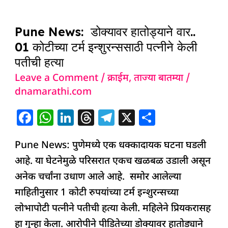
o
p
n
s
m
Pune
o
p
Pune News: डोक्यावर हातोड्याने वार..
News:
k
01 कोटीच्या टर्म इन्शुरन्ससाठी पत्नीने केली
डोक्यावर
पतीची हत्या
हातोड्याने
Leave a Comment
/
क्राईम
,
ताज्या बातम्या
/
वार..
dnamarathi.com
01
कोटीच्या
F
W
Li
T
T
X
S
टर्म
a
h
n
h
el
h
इन्शुरन्ससाठी
Pune News: पुणेमध्ये एक धक्कादायक घटना घडली
c
at
k
re
e
ar
पत्नीने
आहे. या घेटनेमुळे परिसरात एकच खळबळ उडाली असून
e
s
e
a
g
e
केली
अनेक चर्चांना उधाण आले आहे. समोर आलेल्या
b
A
dI
d
ra
पतीची
माहितीनुसार 1 कोटी रुपयांच्या टर्म इन्शुरन्सच्या
o
p
n
s
m
हत्या
लोभापोटी पत्नीने पतीची हत्या केली. महिलेने प्रियकरासह
o
p
हा गुन्हा केला. आरोपीने पीडितेच्या डोक्यावर हातोड्याने