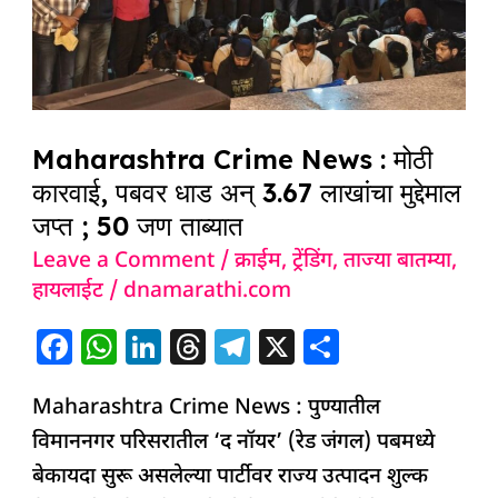
मोठी
कारवाई,
पबवर
धाड
अन्
Maharashtra Crime News : मोठी
3.67
कारवाई, पबवर धाड अन् 3.67 लाखांचा मुद्देमाल
लाखांचा
जप्त ; 50 जण ताब्यात
मुद्देमाल
Leave a Comment
/
क्राईम
,
ट्रेंडिंग
,
ताज्या बातम्या
,
जप्त
हायलाईट
/
dnamarathi.com
;
F
W
Li
T
T
X
S
50
a
h
n
h
el
h
जण
Maharashtra Crime News : पुण्यातील
c
at
k
re
e
ar
ताब्यात
विमाननगर परिसरातील ‘द नॉयर’ (रेड जंगल) पबमध्ये
e
s
e
a
g
e
बेकायदा सुरू असलेल्या पार्टीवर राज्य उत्पादन शुल्क
b
A
dI
d
ra