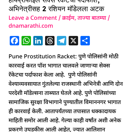
Racket
अभिनेत्रीसह 2 रशियन मॉडेलला अटक
:
Leave a Comment
/
क्राईम
,
ताज्या बातम्या
/
हायप्रोफाईल
dnamarathi.com
सेक्स
रॅकेटचा
F
W
Li
T
T
X
S
पर्दाफाश,
a
h
n
h
el
h
अभिनेत्रीसह
Pune Prostitution Racket: पुणे पोलिसांनी मोठी
c
at
k
re
e
ar
2
कारवाई करत पॉश भागात चालवले जाणाऱ्या सेक्स
e
s
e
a
g
e
रशियन
रॅकेटचा पर्दाफाश केला आहे. पुणे पोलिसांनी
b
A
dI
d
ra
मॉडेलला
वेश्याव्यवसायात गुंतलेल्या राजस्थानी अभिनेत्री आणि दोन
o
p
n
s
m
अटक
परदेशी मॉडेल्सना ताब्यात घेतले आहे. पुणे पोलिसांच्या
o
p
सामाजिक सुरक्षा विभागाने पुण्यातील विमाननगर भागात
k
ही कारवाई केली. आतापर्यंतच्या तपासात धक्कादायक
माहिती समोर आली आहे. गेल्या काही वर्षांत अशी अनेक
प्रकरणे उघडकीस आली आहेत, ज्यात आलिशान