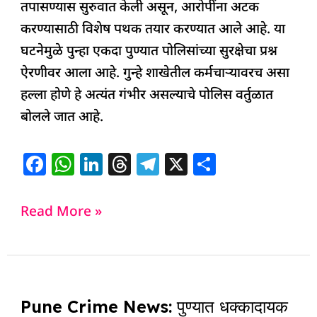
तपासण्यास सुरुवात केली असून, आरोपींना अटक
करण्यासाठी विशेष पथक तयार करण्यात आले आहे. या
घटनेमुळे पुन्हा एकदा पुण्यात पोलिसांच्या सुरक्षेचा प्रश्न
ऐरणीवर आला आहे. गुन्हे शाखेतील कर्मचाऱ्यावरच असा
हल्ला होणे हे अत्यंत गंभीर असल्याचे पोलिस वर्तुळात
बोलले जात आहे.
F
W
Li
T
T
X
S
a
h
n
h
el
h
c
at
k
re
e
ar
Read More »
e
s
e
a
g
e
b
A
dI
d
ra
o
p
n
s
m
Pune
o
p
Pune Crime News: पुण्यात धक्कादायक
Crime