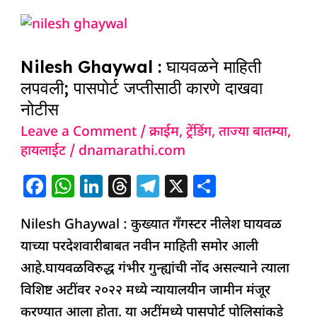
o
p
n
s
m
Nilesh
o
p
Ghaywal
k
Nilesh Ghaywal : घायवळने माहिती
:
लपवली; पासपोर्ट जप्तीसाठी कारणे दाखवा
घायवळने
नोटीस
माहिती
Leave a Comment
/
क्राईम
,
ट्रेंडिंग
,
ताज्या बातम्या
,
लपवली;
हायलाईट
/
dnamarathi.com
पासपोर्ट
जप्तीसाठी
F
W
Li
T
T
X
S
कारणे
a
h
n
h
el
h
दाखवा
Nilesh Ghaywal : कुख्यात गँगस्टर नीलेश घायवळ
c
at
k
re
e
ar
नोटीस
याच्या परदेशवारीबाबत नवीन माहिती समोर आली
e
s
e
a
g
e
आहे.घायवळविरुद्ध गंभीर गुन्ह्यांची नोंद असल्याने त्याला
b
A
dI
d
ra
विशिष्ट अटींवर २०२२ मध्ये न्यायालयीन जामीन मंजूर
o
p
n
s
m
करण्यात आला होता. या अटींमध्ये पासपोर्ट पोलिसांकडे