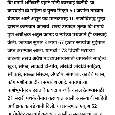
विभागाने शनिवारी पहाटे मोठी कारवाई केलीये. या
o
p
n
s
m
कारवाईमध्ये महिला व पुरुष मिळून 50 जणांना ताब्यात
o
p
घेण्यात आले असून पब मालकासह 10 जणांविरुद्ध गुन्हा
k
दाखल करण्यात आलायं. राज्य उत्पादन शुल्क विभागाचे
पुणे अधीक्षक अतुल कानडे व त्यांच्या पथकाने ही कारवाई
केली. छाप्यात सुमारे 3 लाख 67 हजार रुपयांचा मुद्देमाल
जप्त करण्यात आला. यामध्ये 178 विदेशी मद्याच्या
बाटल्या तसेच अवैध मद्यव्यवसायासाठी वापरलेले साहित्य
खुर्चा, सोफा, लाकडी टी-पॉय, लोखंडी लोखंडी साहित्य,
स्पीकर्स, साऊंड सिस्टम, लॅपटॉप, संगणक, काचेचे ग्लास,
फॉग मशीन आदींचा समावेश आहे. नववर्षाच्या
पार्श्वभूमीवर शहरात बेकायदा पार्थ्यांवर लक्ष ठेवण्यासाठी
21 भरारी पथके तैनात करण्यात आली असल्याची माहिती
अधीक्षक कानडे यांनी दिली. या प्रकरणात एकूण 52
आरोपींवर कारवाई करण्यात आली असून पब चालक व