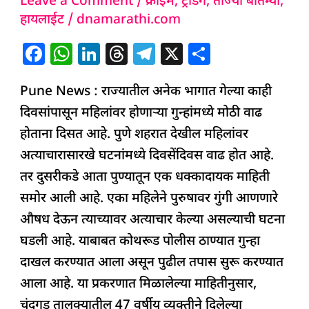
Leave a Comment
/
क्राईम
,
ट्रेंडिंग
,
ताज्या बातम्या
,
प्रवेश
हायलाईट
/
dnamarathi.com
दिलं
अन्
F
W
Li
T
T
X
S
तरुणावर
a
h
n
h
el
h
अत्याचार;
Pune News : राज्यातील अनेक भागात गेल्या काही
c
at
k
re
e
ar
पुण्यात
दिवसांपासून महिलांवर होणाऱ्या गुन्हांमध्ये मोठी वाढ
e
s
e
a
g
e
महिलेवर
होताना दिसत आहे. पुणे शहरात देखील महिलांवर
b
A
dI
d
ra
गुन्हा
अत्याचारासारखे घटनांमध्ये दिवसेंदिवस वाढ होत आहे.
o
p
n
s
m
दाखल
तर दुसरीकडे आता पुण्यातून एक धक्कादायक माहिती
o
p
समोर आली आहे. एका महिलेने पुरुषावर गुंगी आणणारे
k
औषध देऊन त्याच्यावर अत्याचार केल्या असल्याची घटना
घडली आहे. याबाबत कोथरूड पोलीस ठाण्यात गुन्हा
दाखल करण्यात आला असून पुढील तपास सुरू करण्यात
आला आहे. या प्रकरणात मिळालेल्या माहितीनुसार,
चंदगड तालुक्यातील 47 वर्षीय व्यक्तीने दिलेल्या