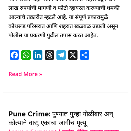
लाख रुपयांची मागणी व फोटो व्हायरल करण्याची धमकी
आल्याचे तक्रारीत म्हटले आहे. या संपूर्ण प्रकारामुळे
कोथरूड परिसरात आणि शहरात खळबळ उडाली असून
पोलीस या प्रकरणी पुढील तपास करत आहेत.
F
W
Li
T
T
X
S
a
h
n
h
el
h
c
at
k
re
e
ar
Read More »
e
s
e
a
g
e
b
A
dI
d
ra
o
p
n
s
m
Pune
o
p
Pune Crime: पुण्यात पुन्हा गोळीबार अन्
Crime:
k
कोत्याने वार; एकाचा जागीच मृत्यू
पुण्यात