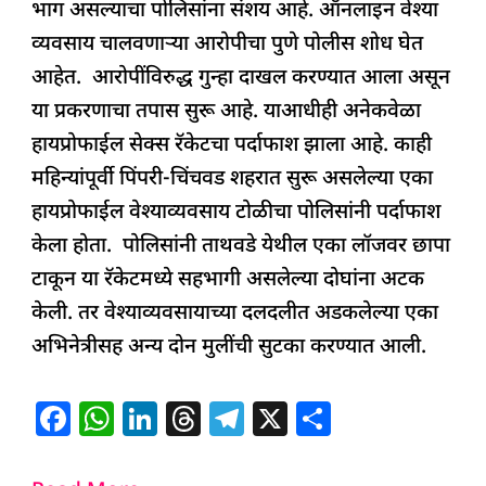
भाग असल्याचा पोलिसांना संशय आहे. ऑनलाइन वेश्या
व्यवसाय चालवणाऱ्या आरोपीचा पुणे पोलीस शोध घेत
आहेत. आरोपींविरुद्ध गुन्हा दाखल करण्यात आला असून
या प्रकरणाचा तपास सुरू आहे. याआधीही अनेकवेळा
हायप्रोफाईल सेक्स रॅकेटचा पर्दाफाश झाला आहे. काही
महिन्यांपूर्वी पिंपरी-चिंचवड शहरात सुरू असलेल्या एका
हायप्रोफाईल वेश्याव्यवसाय टोळीचा पोलिसांनी पर्दाफाश
केला होता. पोलिसांनी ताथवडे येथील एका लॉजवर छापा
टाकून या रॅकेटमध्ये सहभागी असलेल्या दोघांना अटक
केली. तर वेश्याव्यवसायाच्या दलदलीत अडकलेल्या एका
अभिनेत्रीसह अन्य दोन मुलींची सुटका करण्यात आली.
F
W
Li
T
T
X
S
a
h
n
h
el
h