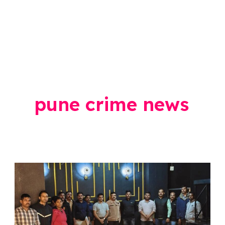
pune crime news
Maharashtra
Crime
News
: