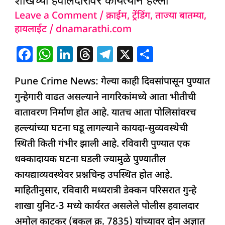
धक्कादायक,
Leave a Comment
/
क्राईम
,
ट्रेंडिंग
,
ताज्या बातम्या
,
गुन्हे
हायलाईट
/
dnamarathi.com
शाखेच्या
हवालदारावर
F
W
Li
T
T
X
S
कोयत्याने
a
h
n
h
el
h
हल्ला
Pune Crime News: गेल्या काही दिवसांपासून पुण्यात
c
at
k
re
e
ar
गुन्हेगारी वाढत असल्याने नागरिकांमध्ये आता भीतीची
e
s
e
a
g
e
वातावरण निर्माण होत आहे. यातच आता पोलिसांवरच
b
A
dI
d
ra
हल्ल्यांच्या घटना घडू लागल्याने कायदा-सुव्यवस्थेची
o
p
n
s
m
स्थिती किती गंभीर झाली आहे. रविवारी पुण्यात एक
o
p
धक्कादायक घटना घडली ज्यामुळे पुण्यातील
k
कायद्याव्यवस्थेवर प्रश्नचिन्ह उपस्थित होत आहे.
माहितीनुसार, रविवारी मध्यरात्री डेक्कन परिसरात गुन्हे
शाखा युनिट-3 मध्ये कार्यरत असलेले पोलीस हवालदार
अमोल काटकर (बकल क्र. 7835) यांच्यावर दोन अज्ञात