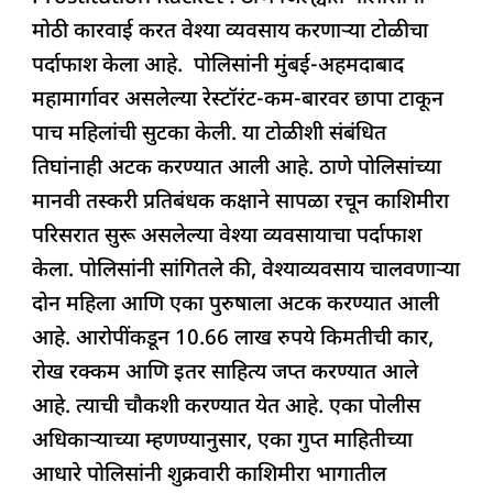
c
at
k
re
e
ar
मोठी कारवाई करत वेश्या व्यवसाय करणाऱ्या टोळीचा
e
s
e
a
g
e
पर्दाफाश केला आहे. पोलिसांनी मुंबई-अहमदाबाद
b
A
dI
d
ra
महामार्गावर असलेल्या रेस्टॉरंट-कम-बारवर छापा टाकून
o
p
n
s
m
पाच महिलांची सुटका केली. या टोळीशी संबंधित
o
p
तिघांनाही अटक करण्यात आली आहे. ठाणे पोलिसांच्या
k
मानवी तस्करी प्रतिबंधक कक्षाने सापळा रचून काशिमीरा
परिसरात सुरू असलेल्या वेश्या व्यवसायाचा पर्दाफाश
केला. पोलिसांनी सांगितले की, वेश्याव्यवसाय चालवणाऱ्या
दोन महिला आणि एका पुरुषाला अटक करण्यात आली
आहे. आरोपींकडून 10.66 लाख रुपये किमतीची कार,
रोख रक्कम आणि इतर साहित्य जप्त करण्यात आले
आहे. त्याची चौकशी करण्यात येत आहे. एका पोलीस
अधिकाऱ्याच्या म्हणण्यानुसार, एका गुप्त माहितीच्या
आधारे पोलिसांनी शुक्रवारी काशिमीरा भागातील