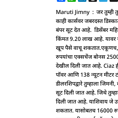
a
h
n
h
el
Maruti Jimny : जर तुम्ही तु
c
at
k
re
e
e
s
e
a
g
काही कार्सवर जबरदस्त डिस्का
b
A
dI
d
ra
बंपर सूट देत आहे. डिसेंबर मह
o
p
n
s
m
किंमत 9.20 लाख आहे. यावर र
o
p
खूप पैसे वाचू शकतात.एकूणच, 
k
रुपयांचा एक्सचेंज बोनस 25000
देखील दिली जात आहे. Ciaz ही
पॉवर आणि 138 न्यूटन मीटर टॉर
डीलरशिपद्वारे तुम्हाला जिमन
सूट दिली जात आहे. जिथे तुम्
दिली जात आहे. याशिवाय जे उत
शकतात. यासोबतच 16000 रुपय