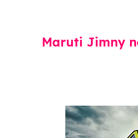
Maruti Jimny 
Maruti
Jimny
: