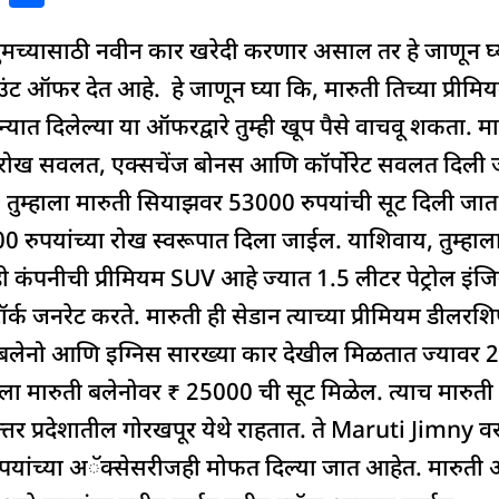
h
मच्यासाठी नवीन कार खरेदी करणार असाल तर हे जाणून घ्या
ar
e
उंट ऑफर देत आहे. हे जाणून घ्या कि, मारुती तिच्या प्र
िन्यात दिलेल्या या ऑफरद्वारे तुम्ही खूप पैसे वाचवू शकता
ोख सवलत, एक्सचेंज बोनस आणि कॉर्पोरेट सवलत दिली जात
तुम्हाला मारुती सियाझवर 53000 रुपयांची सूट दिली जात
 रुपयांच्या रोख स्वरूपात दिला जाईल. याशिवाय, तुम्हाला
 कंपनीची प्रीमियम SUV आहे ज्यात 1.5 लीटर पेट्रोल इंज
्क जनरेट करते. मारुती ही सेडान त्याच्या प्रीमियम डीलरशिप
ी, बलेनो आणि इग्निस सारख्या कार देखील मिळतात ज्यावर 2
हाला मारुती बलेनोवर ₹ 25000 ची सूट मिळेल. त्याच मारुत
्तर प्रदेशातील गोरखपूर येथे राहतात. ते Maruti Jimny व
ांच्या अॅक्सेसरीजही मोफत दिल्या जात आहेत. मारुती