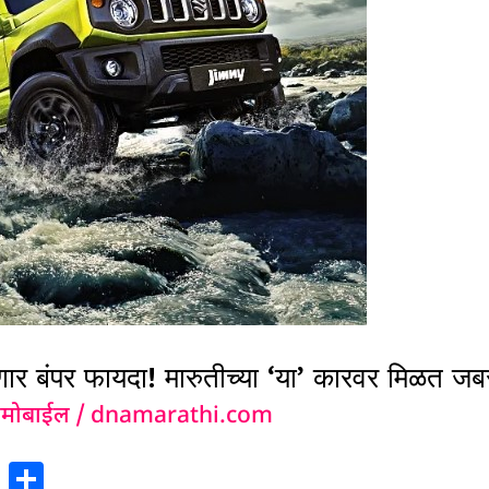
बंपर फायदा! मारुतीच्या ‘या’ कारवर मिळत जब
मोबाईल
/
dnamarathi.com
X
S