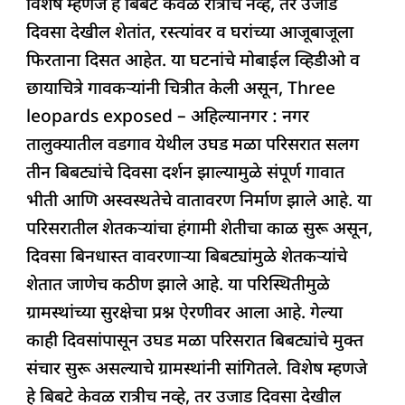
विशेष म्हणजे हे बिबटे केवळ रात्रीच नव्हे, तर उजाड
c
at
k
re
e
ar
दिवसा देखील शेतांत, रस्त्यांवर व घरांच्या आजूबाजूला
e
s
e
a
g
e
फिरताना दिसत आहेत. या घटनांचे मोबाईल व्हिडीओ व
b
A
dI
d
ra
छायाचित्रे गावकऱ्यांनी चित्रीत केली असून, Three
o
p
n
s
m
leopards exposed – अहिल्यानगर : नगर
o
p
तालुक्यातील वडगाव येथील उघड मळा परिसरात सलग
k
तीन बिबट्यांचे दिवसा दर्शन झाल्यामुळे संपूर्ण गावात
भीती आणि अस्वस्थतेचे वातावरण निर्माण झाले आहे. या
परिसरातील शेतकऱ्यांचा हंगामी शेतीचा काळ सुरू असून,
दिवसा बिनधास्त वावरणाऱ्या बिबट्यांमुळे शेतकऱ्यांचे
शेतात जाणेच कठीण झाले आहे. या परिस्थितीमुळे
ग्रामस्थांच्या सुरक्षेचा प्रश्न ऐरणीवर आला आहे. गेल्या
काही दिवसांपासून उघड मळा परिसरात बिबट्यांचे मुक्त
संचार सुरू असल्याचे ग्रामस्थांनी सांगितले. विशेष म्हणजे
हे बिबटे केवळ रात्रीच नव्हे, तर उजाड दिवसा देखील