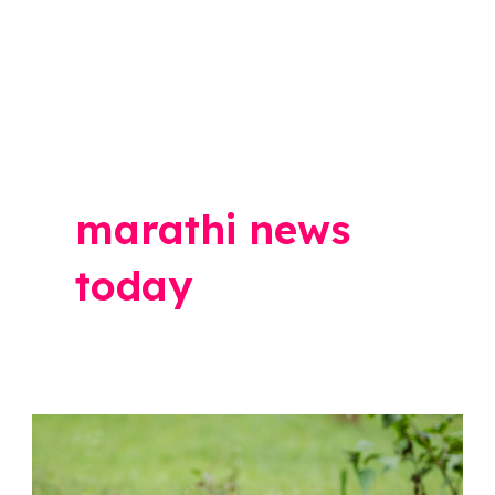
marathi news
today
दिवसाढवळ्या
तीन