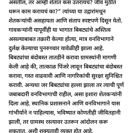
असतील, तर आम्ही शेतात कसं उतरायचं? जीव मुठीत
धरून काम करायचं का?” त्यांच्या या उद्गारांमधून
शेतकऱ्यांची असहायता आणि संताप स्पष्टपणे दिसून येतो.
गावकऱ्यांनी यापूर्वीही या भागात बिबट्यांचे अस्तित्व
असल्याबाबत तक्रारी केल्या होत्या, मात्र वनविभागाने
दुर्लक्ष केल्याचा पुनरुच्चार यावेळीही झाला आहे.
बिबट्यांचा बंदोबस्त तातडीने करावा ग्रामस्थांनी मागणी
केली आहे की, तात्काळ पिंजरे लावून बिबट्यांचा बंदोबस्त
करावा, गस्त वाढवावी आणि नागरिकांची सुरक्षा सुनिश्चित
करावी. अन्यथा जर बिबट्यांचा हल्ला झाला तर त्याची पूर्ण
जबाबदारी वनविभागाची राहील, असा इशारा शेतकऱ्यांनी
दिला आहे. स्थानिक प्रशासनाने आणि वनविभागाने यास
गांभीर्याने न पाहिल्यास, भविष्यात कोणतीही जीवितहानी
झाली, तर ग्रामस्थ रस्त्यावर उतरून आंदोलन करू
शकतात, अशी शक्यताही व्यक्त होत आहे.