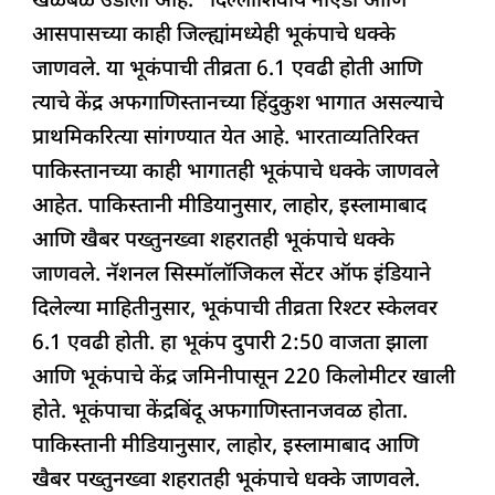
खळबळ उडाली आहे. दिल्लीशिवाय नोएडा आणि
b
A
dI
d
ra
आसपासच्या काही जिल्ह्यांमध्येही भूकंपाचे धक्के
o
p
n
s
m
जाणवले. या भूकंपाची तीव्रता 6.1 एवढी होती आणि
o
p
त्याचे केंद्र अफगाणिस्तानच्या हिंदुकुश भागात असल्याचे
k
प्राथमिकरित्या सांगण्यात येत आहे. भारताव्यतिरिक्त
पाकिस्तानच्या काही भागातही भूकंपाचे धक्के जाणवले
आहेत. पाकिस्तानी मीडियानुसार, लाहोर, इस्लामाबाद
आणि खैबर पख्तुनख्वा शहरातही भूकंपाचे धक्के
जाणवले. नॅशनल सिस्मॉलॉजिकल सेंटर ऑफ इंडियाने
दिलेल्या माहितीनुसार, भूकंपाची तीव्रता रिश्टर स्केलवर
6.1 एवढी होती. हा भूकंप दुपारी 2:50 वाजता झाला
आणि भूकंपाचे केंद्र जमिनीपासून 220 किलोमीटर खाली
होते. भूकंपाचा केंद्रबिंदू अफगाणिस्तानजवळ होता.
पाकिस्तानी मीडियानुसार, लाहोर, इस्लामाबाद आणि
खैबर पख्तुनख्वा शहरातही भूकंपाचे धक्के जाणवले.