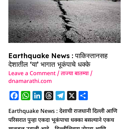
:
पाकिस्तानसह
देशातील
‘या’
भागात
भूकंपाचे
धक्के
Earthquake News : पाकिस्तानसह
देशातील ‘या’ भागात भूकंपाचे धक्के
Leave a Comment
/
ताज्या बातम्या
/
dnamarathi.com
F
W
Li
T
T
X
S
a
h
n
h
el
h
Earthquake News : देशाची राजधानी दिल्ली आणि
c
at
k
re
e
ar
परिसरात पुन्हा एकदा भूकंपाचा धक्का बसल्याने एकच
e
s
e
a
g
e