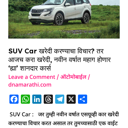
विचार?
तर
आजच
करा
खरेदी,
नवीन
SUV Car खरेदी करण्याचा विचार? तर
वर्षात
आजच करा खरेदी, नवीन वर्षात महाग होणार
महाग
‘ह्या’ शानदार कार्स
होणार
Leave a Comment
/
ऑटोमोबाईल
/
‘ह्या’
dnamarathi.com
शानदार
F
W
Li
T
T
X
S
कार्स
a
h
n
h
el
h
SUV Car : जर तुम्ही नवीन वर्षात एसयूव्ही कार खरेदी
c
at
k
re
e
ar
करण्याचा विचार करत असाल तर तुमच्यासाठी एक वाईट
e
s
e
a
g
e