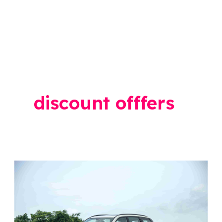
discount offfers
SUV
Car
खरेदी
करण्याचा