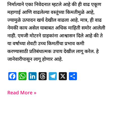
निर्मात्याने एका निवेदनात म्हटले आहे की ही वाढ एकूण
महागाई आणि वाढलेल्या वस्तूंच्या किमतीमुळे आहे,
ज्यामुळे उत्पादन खर्च देखील वाढला आहे. मात्र, ही वाढ
नेमकी काय असेल याबाबत अधिक माहिती समोर आलेली
नाही. एमजी मोटरने ग्राहकांना आश्वासन दिले आहे की ते
या वर्षाच्या शेवटी उच्च किमतींचा प्रभाव कमी
करण्यासाठी प्रतिबंधात्मक उपाय देखील लागू करेल. हे
जानेवारीपासून लागू होणार आहे.
F
W
Li
T
T
X
S
a
h
n
h
el
h
c
at
k
re
e
ar
Read More »
e
s
e
a
g
e
b
A
dI
d
ra