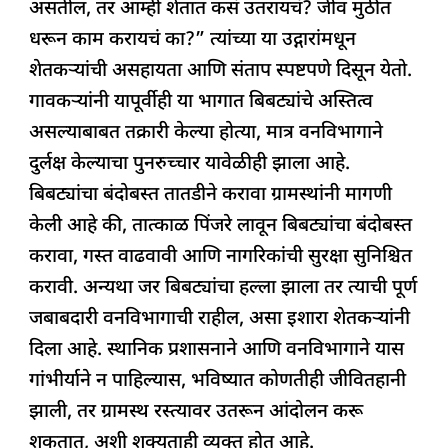
असतील, तर आम्ही शेतात कसं उतरायचं? जीव मुठीत
धरून काम करायचं का?” त्यांच्या या उद्गारांमधून
शेतकऱ्यांची असहायता आणि संताप स्पष्टपणे दिसून येतो.
गावकऱ्यांनी यापूर्वीही या भागात बिबट्यांचे अस्तित्व
असल्याबाबत तक्रारी केल्या होत्या, मात्र वनविभागाने
दुर्लक्ष केल्याचा पुनरुच्चार यावेळीही झाला आहे.
बिबट्यांचा बंदोबस्त तातडीने करावा ग्रामस्थांनी मागणी
केली आहे की, तात्काळ पिंजरे लावून बिबट्यांचा बंदोबस्त
करावा, गस्त वाढवावी आणि नागरिकांची सुरक्षा सुनिश्चित
करावी. अन्यथा जर बिबट्यांचा हल्ला झाला तर त्याची पूर्ण
जबाबदारी वनविभागाची राहील, असा इशारा शेतकऱ्यांनी
दिला आहे. स्थानिक प्रशासनाने आणि वनविभागाने यास
गांभीर्याने न पाहिल्यास, भविष्यात कोणतीही जीवितहानी
झाली, तर ग्रामस्थ रस्त्यावर उतरून आंदोलन करू
शकतात, अशी शक्यताही व्यक्त होत आहे.