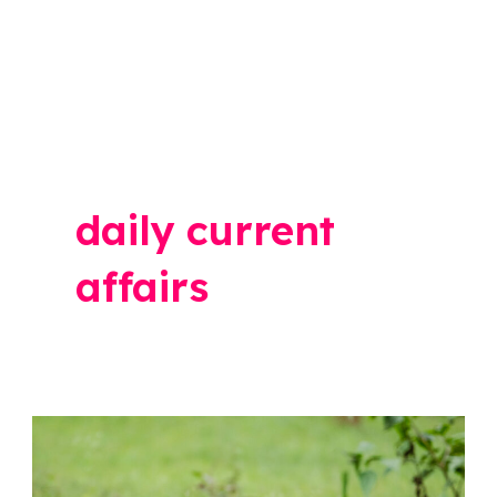
daily current
affairs
दिवसाढवळ्या
तीन