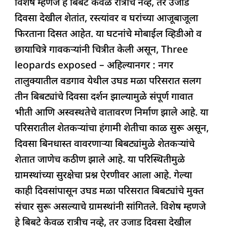
विशेष म्हणजे हे बिबटे केवळ रात्रीच नव्हे, तर उजाड
c
at
k
re
e
ar
दिवसा देखील शेतांत, रस्त्यांवर व घरांच्या आजूबाजूला
e
s
e
a
g
e
फिरताना दिसत आहेत. या घटनांचे मोबाईल व्हिडीओ व
b
A
dI
d
ra
छायाचित्रे गावकऱ्यांनी चित्रीत केली असून, Three
o
p
n
s
m
leopards exposed – अहिल्यानगर : नगर
o
p
तालुक्यातील वडगाव येथील उघड मळा परिसरात सलग
k
तीन बिबट्यांचे दिवसा दर्शन झाल्यामुळे संपूर्ण गावात
भीती आणि अस्वस्थतेचे वातावरण निर्माण झाले आहे. या
परिसरातील शेतकऱ्यांचा हंगामी शेतीचा काळ सुरू असून,
दिवसा बिनधास्त वावरणाऱ्या बिबट्यांमुळे शेतकऱ्यांचे
शेतात जाणेच कठीण झाले आहे. या परिस्थितीमुळे
ग्रामस्थांच्या सुरक्षेचा प्रश्न ऐरणीवर आला आहे. गेल्या
काही दिवसांपासून उघड मळा परिसरात बिबट्यांचे मुक्त
संचार सुरू असल्याचे ग्रामस्थांनी सांगितले. विशेष म्हणजे
हे बिबटे केवळ रात्रीच नव्हे, तर उजाड दिवसा देखील