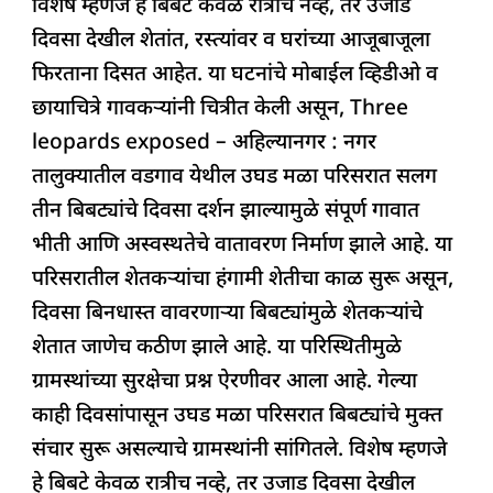
विशेष म्हणजे हे बिबटे केवळ रात्रीच नव्हे, तर उजाड
c
at
k
re
e
ar
दिवसा देखील शेतांत, रस्त्यांवर व घरांच्या आजूबाजूला
e
s
e
a
g
e
फिरताना दिसत आहेत. या घटनांचे मोबाईल व्हिडीओ व
b
A
dI
d
ra
छायाचित्रे गावकऱ्यांनी चित्रीत केली असून, Three
o
p
n
s
m
leopards exposed – अहिल्यानगर : नगर
o
p
तालुक्यातील वडगाव येथील उघड मळा परिसरात सलग
k
तीन बिबट्यांचे दिवसा दर्शन झाल्यामुळे संपूर्ण गावात
भीती आणि अस्वस्थतेचे वातावरण निर्माण झाले आहे. या
परिसरातील शेतकऱ्यांचा हंगामी शेतीचा काळ सुरू असून,
दिवसा बिनधास्त वावरणाऱ्या बिबट्यांमुळे शेतकऱ्यांचे
शेतात जाणेच कठीण झाले आहे. या परिस्थितीमुळे
ग्रामस्थांच्या सुरक्षेचा प्रश्न ऐरणीवर आला आहे. गेल्या
काही दिवसांपासून उघड मळा परिसरात बिबट्यांचे मुक्त
संचार सुरू असल्याचे ग्रामस्थांनी सांगितले. विशेष म्हणजे
हे बिबटे केवळ रात्रीच नव्हे, तर उजाड दिवसा देखील