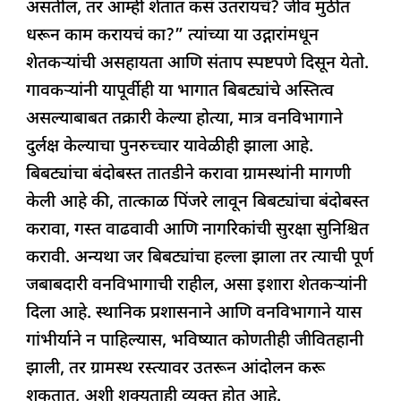
असतील, तर आम्ही शेतात कसं उतरायचं? जीव मुठीत
धरून काम करायचं का?” त्यांच्या या उद्गारांमधून
शेतकऱ्यांची असहायता आणि संताप स्पष्टपणे दिसून येतो.
गावकऱ्यांनी यापूर्वीही या भागात बिबट्यांचे अस्तित्व
असल्याबाबत तक्रारी केल्या होत्या, मात्र वनविभागाने
दुर्लक्ष केल्याचा पुनरुच्चार यावेळीही झाला आहे.
बिबट्यांचा बंदोबस्त तातडीने करावा ग्रामस्थांनी मागणी
केली आहे की, तात्काळ पिंजरे लावून बिबट्यांचा बंदोबस्त
करावा, गस्त वाढवावी आणि नागरिकांची सुरक्षा सुनिश्चित
करावी. अन्यथा जर बिबट्यांचा हल्ला झाला तर त्याची पूर्ण
जबाबदारी वनविभागाची राहील, असा इशारा शेतकऱ्यांनी
दिला आहे. स्थानिक प्रशासनाने आणि वनविभागाने यास
गांभीर्याने न पाहिल्यास, भविष्यात कोणतीही जीवितहानी
झाली, तर ग्रामस्थ रस्त्यावर उतरून आंदोलन करू
शकतात, अशी शक्यताही व्यक्त होत आहे.