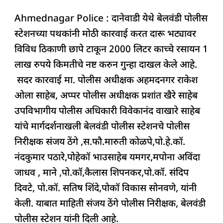
a
h
n
h
el
h
Ahmednagar Police : दानेवाडी येथे बेलवंडी पोलीस
c
at
k
re
e
ar
स्टेशनच्या पथकांनी मोठी कारवाई करत दारू भट्यावर
e
s
e
a
g
e
विविध ठिकाणी छापे टाकून 2000 लिटर काच्चे रसायन 1
b
A
dI
d
ra
लाख रुपये किमतीचे नष्ट करुन गुन्हा दाखल केले आहे.
o
p
n
s
m
सदर कारवाई मा. पोलीस अधीक्षक अहमदनगर राकेश
o
p
ओला साहेब, अप्पर पोलीस अधीक्षक प्रशांत खैरे साहेब
k
उपविभागीय पोलीस अधिकारी विवेकानंद वाखारे साहेब
यांचे मार्गदर्शनाखली बेलवंडी पोलीस स्टेशनचे पोलीस
निरीक्षक संजय ठेंगे ,स.फौ.मारुती कोळपे,पो.हे.कॉ.
नंदकुमार पठारे,पोहेकॉ भाउसाहेब यमगर,मपोना अविंदा
जाधव , माने ,पो.कॉ,कैलास शिपनकर,पो.कॉ. संदिप
दिवटे, पो.कॉ. सतिष शिंदे,पोकॉ विकास सोनवणे, यांनी
केली. याबात माहिती संजय ठेंगे पोलीस निरीक्षक, बेलवंडी
पोलीस स्टेशन यांनी दिली आहे.