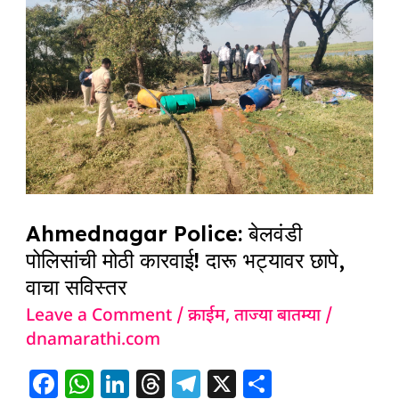
बेलवंडी
पोलिसांची
मोठी
कारवाई!
दारू
भट्यावर
छापे,
वाचा
सविस्तर
Ahmednagar Police: बेलवंडी
पोलिसांची मोठी कारवाई! दारू भट्यावर छापे,
वाचा सविस्तर
Leave a Comment
/
क्राईम
,
ताज्या बातम्या
/
dnamarathi.com
F
W
Li
T
T
X
S