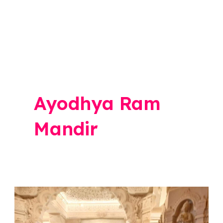
Ayodhya Ram
Mandir
Sujay
Vikhe: