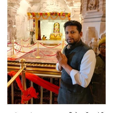
खा.
सुजय
विखे
पाटील
यांनी
अयोध्येत
जाऊन
प्रभू
श्रीरामांना
अर्पण
केले
लाडू..