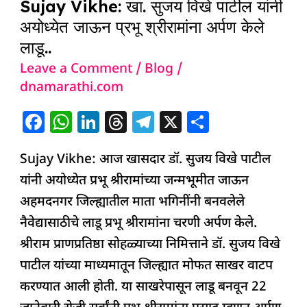
Sujay Vikhe: खा. सुजय विखे पाटील यांनी
अयोध्येत जाऊन प्रभू श्रीरामांना अर्पण केले
लाडू..
Leave a Comment
/
Blog
/
dnamarathi.com
F
W
Li
T
T
X
S
a
h
n
h
el
h
Sujay Vikhe: आज खासदार डॉ. सुजय विखे पाटील
c
at
k
re
e
ar
यांनी अयोध्येत प्रभू श्रीरामांच्या जन्मभूमीत जाऊन
e
s
e
a
g
e
अहमदनगर जिल्ह्यातील माता भगिनींनी बनवलेले
b
A
dI
d
ra
नैवेद्यासाठीचे लाडू प्रभू श्रीरामांना चरणी अर्पण केले.
o
p
n
s
m
श्रीराम प्राणप्रतिष्ठा सोहळ्याच्या निमित्ताने डॉ. सुजय विखे
o
p
पाटील यांच्या माध्यमातून जिल्ह्यात मोफत साखर वाटप
k
करण्यात आली होती. या साखरेपासून लाडू बनवून 22